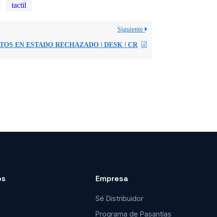
tactil
Siguiente
OS EN ESTADO RECHAZADO | DESK | CR
os
Empresa
Sé Distribuidor
Programa de Pasantías