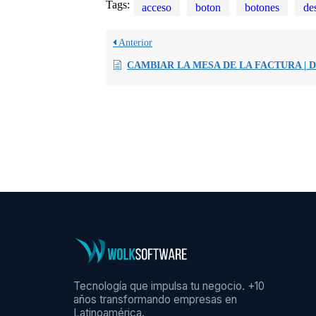
Tags:
acceso
boton
botones
de
Anterior
CAMBIAR LA MESA DE LA FACTURA | D
Tecnología que impulsa tu negocio. +10
años transformando empresas en
Latinoamérica.