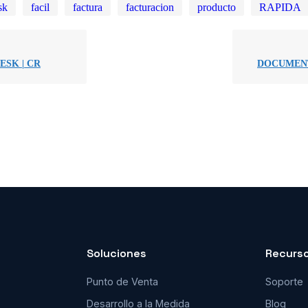
sk
facil
factura
facturacion
producto
RAPIDA
ESK | CR
DOCUMENT
Soluciones
Recurs
Punto de Venta
Soporte
Desarrollo a la Medida
Blog