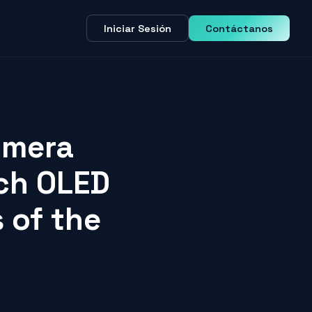
Iniciar Sesión
Contáctanos
imera
tch OLED
s of the