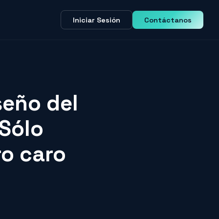
Iniciar Sesión
Contáctanos
seño del
 Sólo
ro caro