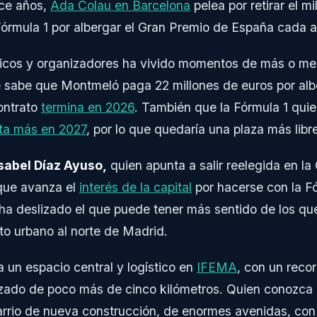
ce años,
Ada Colau en Barcelona
pelea por retirar el m
órmula 1 por albergar el Gran Premio de España cada a
líticos y organizadores ha vivido momentos de más o m
 sabe que Montmeló paga 22 millones de euros por alb
ontrato
termina en 2026
. También que la Fórmula 1 quie
ita más en 2027
, por lo que quedaría una plaza más libr
sabel Díaz Ayuso,
quien apunta a salir reelegida en l
que avanza el
interés de la capital
por hacerse con la Fó
 ha deslizado el que puede tener más sentido de los qu
ito urbano al norte de Madrid.
 un espacio central y logístico en
IFEMA
, con un recor
zado de poco más de cinco kilómetros. Quien conozca
arrio de nueva construcción, de enormes avenidas, con 