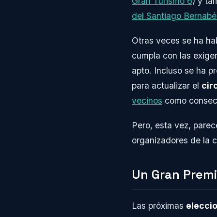
Gran Turismo 6
) y ta
del Santiago Bernab
Otras veces se ha ha
cumpla con las exige
apto. Incluso se ha 
para actualizar el
cir
vecinos
como consecue
Pero, esta vez, parec
organizadores de la c
Un Gran Premi
Las próximas
elecci