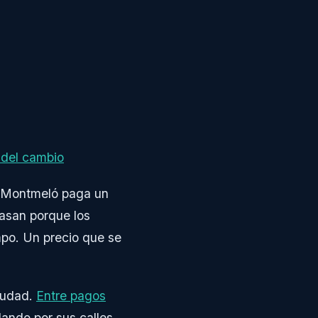
 del cambio
s. Montmeló paga un
asan porque los
empo. Un precio que se
ciudad.
Entre pagos
lando por sus calles