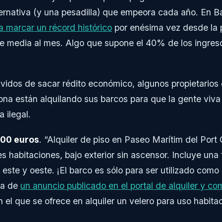
ternativa (y una pesadilla) que empeora cada año. En B
 a marcar un récord histórico
por enésima vez desde la
de media al mes. Algo que supone el 40% de los ingre
 ávidos de sacar rédito económico, algunos propietario
ona están alquilando sus barcos para que la gente viva 
 ilegal.
900 euros
. “Alquiler de piso en Paseo Marítim del Port 
s habitaciones, bajo exterior sin ascensor. Incluye una 
, este y oeste. ¡El barco es sólo para ser utilizado como
ta de
un anuncio publicado en el portal de alquiler y c
n el que se ofrece en alquiler un velero para uso habita