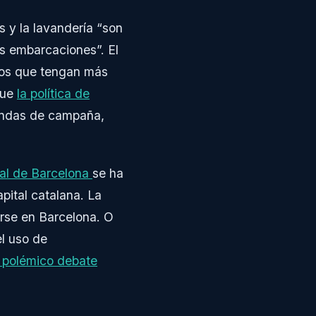
s y la lavandería “son
as embarcaciones”. El
igos que tengan más
que
la política de
iendas de campaña,
onal de Barcelona
se ha
pital catalana. La
arse en Barcelona. O
el uso de
 polémico debate