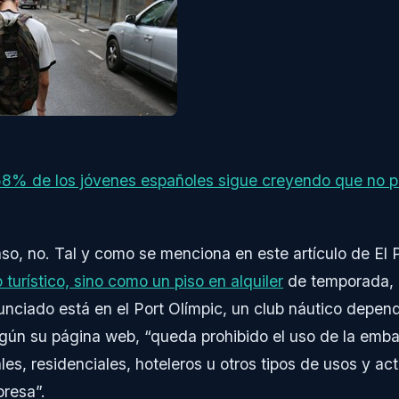
l 58% de los jóvenes españoles sigue creyendo que no p
so, no. Tal y como se menciona en este artículo de El 
 turístico, sino como un piso en alquiler
de temporada, h
nciado está en el Port Olímpic, un club náutico depend
gún su página web, “queda prohibido el uso de la emba
es, residenciales, hoteleros u otros tipos de usos y act
presa”.