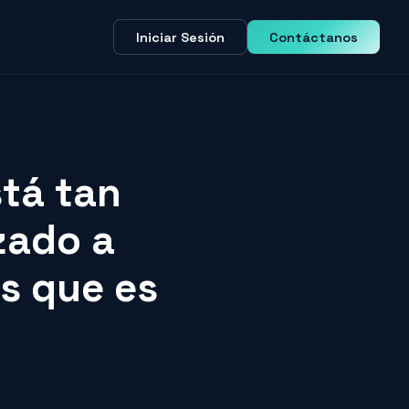
Iniciar Sesión
Contáctanos
stá tan
zado a
es que es