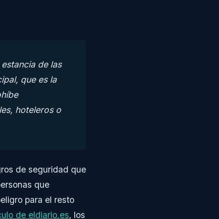
 estancia de las
pal, que es la
ohíbe
es, hoteleros o
gros de seguridad que
personas que
ligro para el resto
culo de eldiario.es
, los