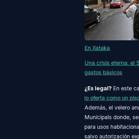
En Xataka
Una crisis eterna: e
gastos básicos
¿Es legal?
En este ca
lo oferta como un piso
Además, el velero anu
Municipals donde, se
para usos habitacional
salvo autorización ex