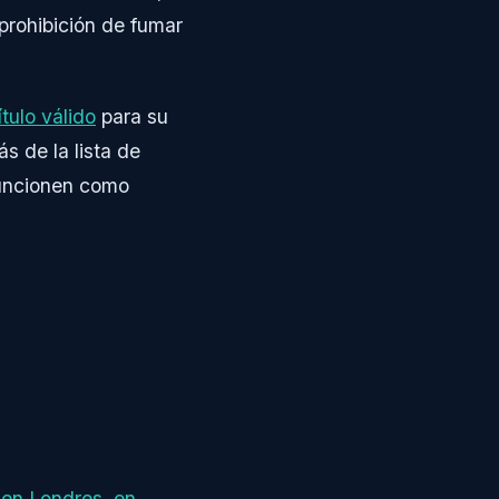
prohibición de fumar
tulo válido
para su
s de la lista de
funcionen como
 en Londres, en