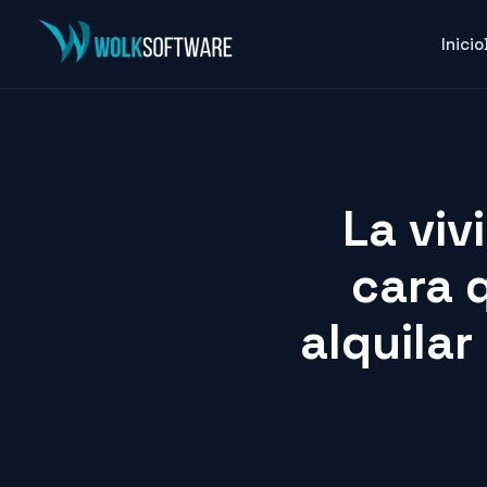
Inicio
La viv
cara 
alquilar