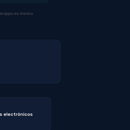
werapps-es-mexico
s electrónicos