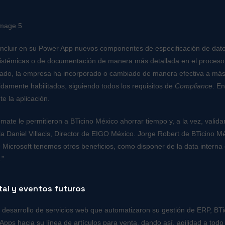
incluir en su Power App nuevos componentes de especificación de dato
as sistémicas o de documentación de manera más detallada en el proces
ado, la empresa ha incorporado o cambiado de manera efectiva a má
damente habilitados, siguiendo todos los requisitos de
Compliance
. E
e la aplicación.
ate le permitieron a BTicino México ahorrar tiempo y, a la vez, valida
la Daniel Villacis, Director de EIGO México. Jorge Robert de BTicino M
e Microsoft tenemos otros beneficios, como disponer de la data interna
t.”
tal y eventos futuros
desarrollo de servicios web que automatizaron su gestión de ERP, BT
pps hacia su línea de artículos para venta, dando así, agilidad a todo 