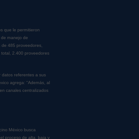
s que le permitieron
o de manejo de
s de 485 proveedores,
n total, 2.400 proveedores
r datos referentes a sus
éxico agrega: “Además, al
 en canales centralizados
icino México busca
el proceso de alta, baja y