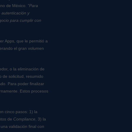
cino de México.
“Para
 autenticación y
gocio para cumplir con
r Apps, que le permitió a
derando el gran volumen
or, o la eliminación de
 de solicitud, resumido
do. Para poder finalizar
ternamente. Estos procesos
n cinco pasos: 1) la
entos de
Compliance
, 3) la
una validación final con